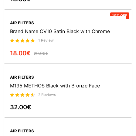
4.50
In Den Warenkorb
von 5
10% OFF
AIR FILTERS
Brand Name CV10 Satin Black with Chrome
1 Review
Bewertet
18.00
€
5.00
20.00
€
mit
von 5
In Den Warenkorb
AIR FILTERS
M195 METHOS Black with Bronze Face
2 Reviews
Bewertet
mit
32.00
€
4.50
In Den Warenkorb
von 5
AIR FILTERS