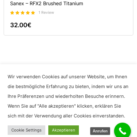
Sanex – RFX2 Brushed Titanium
1 Review
Bewertet
32.00
€
5.00
mit
von 5
In Den Warenkorb
Wir verwenden Cookies auf unserer Website, um Ihnen
die bestmögliche Erfahrung zu bieten, indem wir uns an
Ihre Präferenzen und wiederholten Besuche erinnern.
Wenn Sie auf "Alle akzeptieren" klicken, erklären Sie
sich mit der Verwendung aller Cookies einverstanden.
© 2022
Red Cloud.
All Rights Reserved
Cookie Settings
Akzeptieren
Anrufen