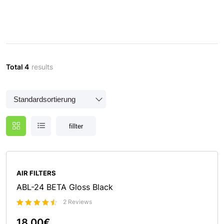
Total 4
results
fillter
AIR FILTERS
ABL-24 BETA Gloss Black
2 Reviews
Bewertet
mit
18.00
€