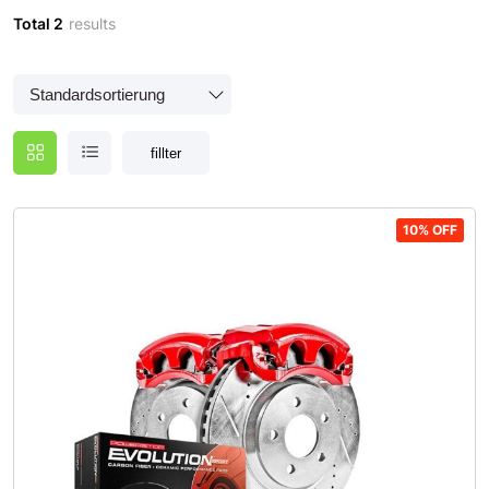
Total 2
results
fillter
10% OFF