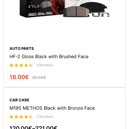
AUTO PARTS
HF-2 Gloss Black with Brushed Face
2 Reviews
Bewertet
mit
18.00
€
20.00
€
4.50
In Den Warenkorb
von 5
CAR CARE
M195 METHOS Black with Bronze Face
2 Reviews
Bewertet
mit
120.00
€
–
221.00
€