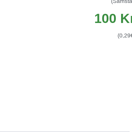
(Samsta
100 K
(0,29