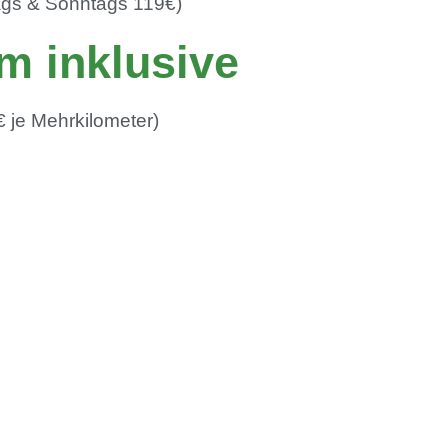
gs & Sonntags 119€)
m inklusive
€ je Mehrkilometer)