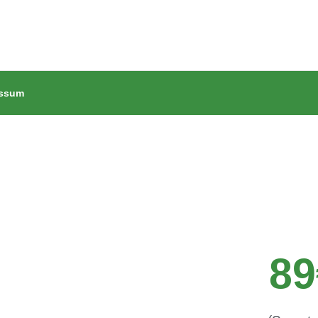
essum
89